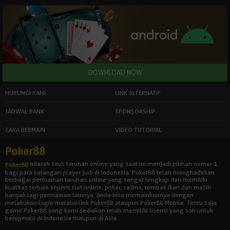
HUBUNGI KAMI
LINK ALTERNATIF
JADWAL BANK
SPONSORSHIP
CARA BERMAIN
VIDEO TUTORIAL
Poker88
adalah situs taruhan online yang saat ini menjadi pilihan nomor 1
Poker88
bagi para kalangan player judi di Indonesia. Poker88 telah menghadirkan
berbagai permainan taruhan online yang sangat lengkap dan memiliki
kualitas terbaik seperti slot online, poker, casino, tembak ikan dan masih
banyak lagi permainan lainnya. Anda bisa memainkannya dengan
melakukan login melalui link Poker88 ataupun Poker88 Mobile. Tentu saja
game Poker88 yang kami sediakan telah memiliki lisensi yang sah untuk
beroperasi di Indonesia maupun di Asia.