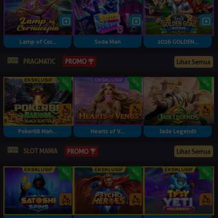
Lamp of Cor...
Soda Man
2026 GOLDEN...
PRAGMATIC
PROMO
Lihat Semua
Poker88 Mah...
Hearts of V...
Jade Legends
SLOT MANIA
PROMO
Lihat Semua