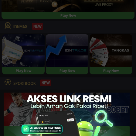
Play Now
NEW
IDNMAX
Play Now
Play Now
Play Now
NEW
SPORTBOOK