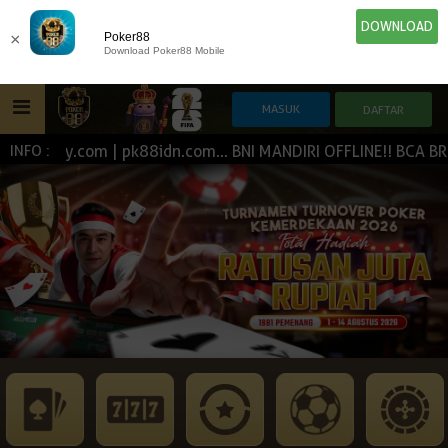
DOWNLOAD
×
Poker88
Download Poker88 Mobile
8slay.com | pk88idn.com... BNI MANDIRI OFFLINE!! BCA BRI
INFO :
HOME
IDN E-LOTTERY
POKER
SLOT GAME
NEW
NEW
SPORTBOOK
LIVE CASINO
IDNLIVE
NEW
ESPORTS
TOGEL
ARCADE
NEW
NEW
NEW
TEMBAK IKAN
IDNRAFFLE
IDNTRADE