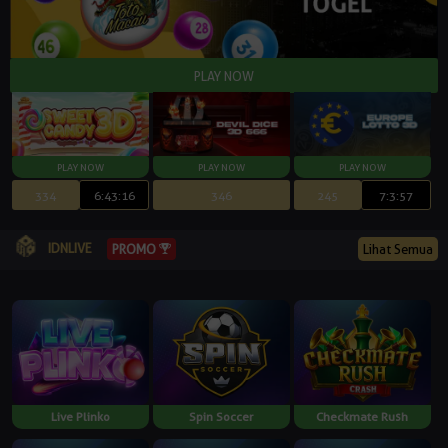
334
6:43:15
346
245
7:3:56
IDNLIVE
PROMO
Lihat Semua
Live Plinko
Spin Soccer
Checkmate Rush