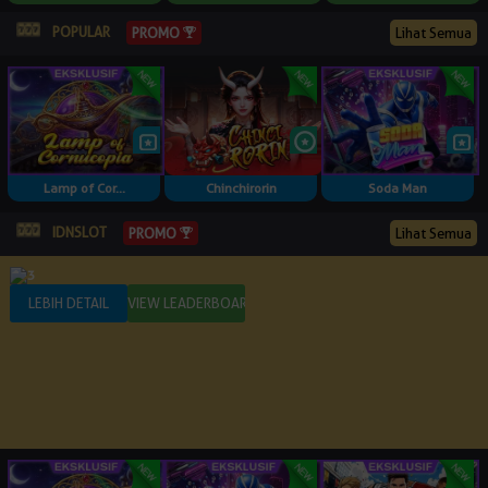
POPULAR
PROMO
Lihat Semua
Lamp of Cor...
Chinchirorin
Soda Man
IDNSLOT
PROMO
Lihat Semua