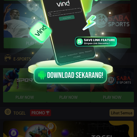
E-SPORTS
PROMO
Lihat Semua
TOGEL